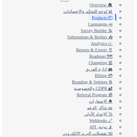
🏠 Overview
📊 لوحة التحكم والإحصائيات
📦 Products
📣 Campaigns
📝 Survey Builder
📥 Submissions & Replies
📈 Analytics
📄 Reports & Export
🗺️ Roadmap
📰 Changelog
👥 إدارة الفريق
💳 Billing
⚙️ Branding & Settings
🔐 GDPR والخصوصية
🎁 Referral Program
🔔 الإشعارات
🎫 تذاكر الدعم
🚀 الإعداد الأولي
🔗 Webhooks
📡 توثيق API
📧 تفضيلات البريد الإلكتروني