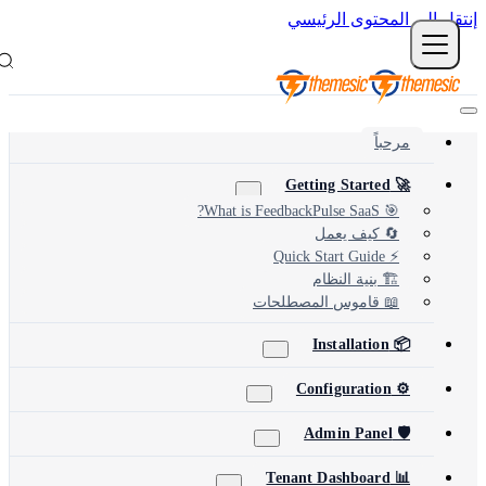
نتقل إلى المحتوى الرئيسي
مرحباً
🚀 Getting Started
🎯 What is FeedbackPulse SaaS?
🔄 كيف يعمل
⚡ Quick Start Guide
🏗️ بنية النظام
📖 قاموس المصطلحات
📦 Installation
⚙️ Configuration
🛡️ Admin Panel
📊 Tenant Dashboard