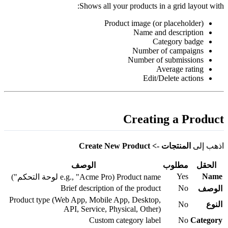
Shows all your products in a grid layout with
Product image (or placeholder)
Name and description
Category badge
Number of campaigns
Number of submissions
Average rating
Edit/Delete actions
Creating a Produc
ذهب إلى
المنتجات -> Create New Product
الحقل
مطلوب
الوصف
Yes
Nam
Product name (e.g., "Acme Pro لوحة التحكم")
Brief description of the product
No
لوصف
Product type (Web App, Mobile App, Desktop,
لنوع
No
API, Service, Physical, Other)
Custom category label
No
Categor