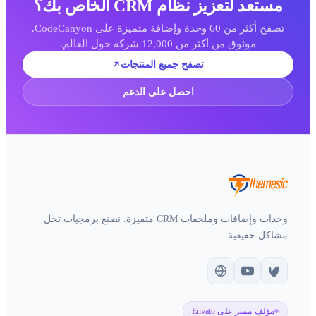
مستعد لتعزيز نظام CRM الخاص بك؟
تصفح أكثر من 60 وحدة وإضافة متميزة على CodeCanyon.
موثوق من أكثر من 12,000 شركة حول العالم.
تصفح جميع المنتجات
احصل على الدعم
وحدات وإضافات وملحقات CRM متميزة. نصنع برمجيات تحل
مشاكل حقيقية.
مؤلف مميز على Envato