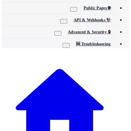
🌐 Public Pages
🔌 API & Webhooks
🔒 Advanced & Security
🆘 Troubleshooting