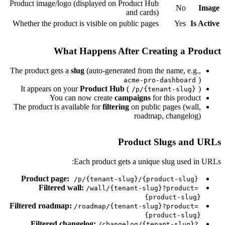
Product image/logo (displayed on Product Hub
No
Imag
and cards)
Whether the product is visible on public pages
Yes
Is Activ
What Happens After Creating a Produc
The product gets a
slug
(auto-generated from the name, e.g.,
)
acme-pro-dashboard
It appears on your
Product Hub
(
)
/p/{tenant-slug}
You can now create
campaigns
for this product
The product is available for
filtering
on public pages (wall,
roadmap, changelog)
Product Slugs and URL
Each product gets a unique slug used in URLs
Product page:
/p/{tenant-slug}/{product-slug}
Filtered wall:
/wall/{tenant-slug}?product=
{product-slug}
Filtered roadmap:
/roadmap/{tenant-slug}?product=
{product-slug}
Filtered changelog:
/changelog/{tenant-slug}?