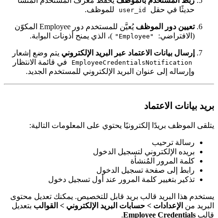
ربط المستخدم بالموظف
يُحفظ معرف المستخدم المنشأ
حديثًا في حقل
للموظف.
user_id
تعيين دور الموظف
يُعيَّن للمستخدم دور Employee المكوّن
(الافتراضي:
)، الذي يمنح أذونات البوابة.
"Employee"
إرسال بيانات الاعتماد عبر البريد الإلكتروني
يتم وضع إشعار
في قائمة الانتظار
EmployeeCredentialsNotification
وإرساله إلى عنوان البريد الإلكتروني للمستخدم الجديد.
ريد بيانات الاعتماد
تلقى الموظف بريدًا إلكترونيًا يحتوي على المعلومات التالية:
رسالة ترحيب
بريده الإلكتروني لتسجيل الدخول
كلمة المرور المُنشأة
رابط إلى صفحة تسجيل الدخول
تذكير بتغيير كلمة المرور عند أول تسجيل دخول
ستخدم هذا البريد قالب بريد قابل للتخصيص. يمكنك تعديل محتوى
لبريد من
الإعدادات > حسابات البريد الإلكتروني > القوالب
بتعديل
الب
Employee Credentials
.