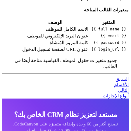
تغيرات القالب المتاحة
المتغير
الوصف
الاسم الكامل للموظف
{{ full_name }}
عنوان البريد الإلكتروني للموظف
{{ email }}
كلمة المرور المُنشأة
{{ password }}
عنوان URL لصفحة تسجيل الدخول
{{ login_url }}
جميع متغيرات حقول الموظف القياسية متاحة أيضًا في
القالب.
لسابق
لأقسام
لتالي
نواع الإجازات
مستعد لتعزيز نظام CRM الخاص بك؟
تصفح أكثر من 60 وحدة وإضافة متميزة على CodeCanyon.
موثوق من أكثر من 12,000 شركة حول العالم.