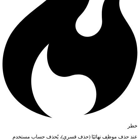
طر
ند حذف موظف نهائيًا (حذف قسري)، يُحذف حساب مستخدم