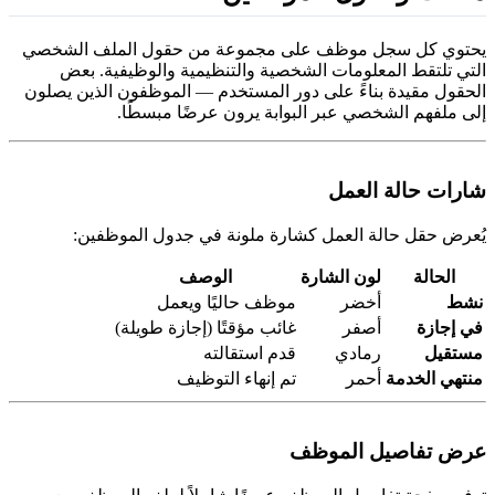
حتوي كل سجل موظف على مجموعة من حقول الملف الشخصي
لتي تلتقط المعلومات الشخصية والتنظيمية والوظيفية. بعض
لحقول مقيدة بناءً على دور المستخدم — الموظفون الذين يصلون
لى ملفهم الشخصي عبر البوابة يرون عرضًا مبسطًا.
ارات حالة العمل
ُعرض حقل حالة العمل كشارة ملونة في جدول الموظفين:
الحالة
لون الشارة
الوصف
شط
أخضر
موظف حاليًا ويعمل
ي إجازة
أصفر
غائب مؤقتًا (إجازة طويلة)
ستقيل
رمادي
قدم استقالته
نتهي الخدمة
أحمر
تم إنهاء التوظيف
رض تفاصيل الموظف