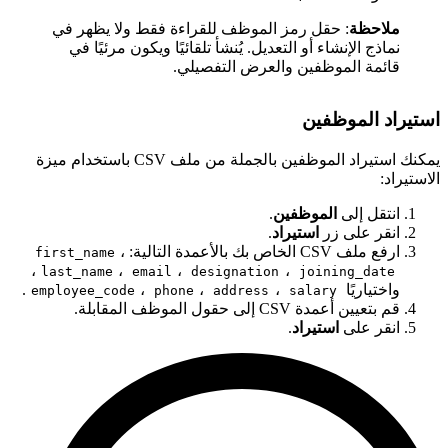
ملاحظة
: حقل رمز الموظف للقراءة فقط ولا يظهر في
نماذج الإنشاء أو التعديل. يُنشأ تلقائيًا ويكون مرئيًا في
قائمة الموظفين والعرض التفصيلي.
ستيراد الموظفين
يمكنك استيراد الموظفين بالجملة من ملف CSV باستخدام ميزة
لاستيراد:
انتقل إلى
الموظفين
.
انقر على زر
استيراد
.
ارفع ملف CSV الخاص بك بالأعمدة التالية:
،
first_name
،
،
،
،
last_name
email
designation
joining_date
واختياريًا
،
،
،
.
employee_code
phone
address
salary
قم بتعيين أعمدة CSV إلى حقول الموظف المقابلة.
انقر على
استيراد
.