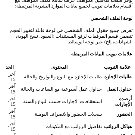
وفر صفحة تفاصيل الموظف عرضًا شاملاً لملف الموظف مع
قسام بعلامات تبويب لجميع بيانات الموارد البشرية المرتبطة:
وحة الملف الشخصي
عرض جميع حقول الملف الشخصي في لوحة قابلة لتغيير الحجم.
تضمن قسم المرفقات لرفع المستندات (العقود، نسخ الهوية،
لشهادات، إلخ) عبر لوحة الوسائط.
لامات تبويب البيانات المرتبطة
علامة التبويب
المحتوى
الحد
آخر
لبات الإجازة
طلبات الإجازة مع النوع والتواريخ والحالة
15
آخر
داول العمل
جداول عمل أسبوعية مع الساعات والحالة
15
رصدة
آخر
استحقاقات الإجازات حسب النوع والسنة
15
لإجازات
آخر
لحضور
سجلات الحضور والانصراف اليومية
15
آخر
ياكل الرواتب
تفاصيل الرواتب مع المكونات
15