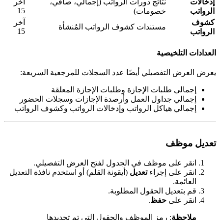
دخالات
نتائج دورات الرواتب (إجمالي، صافي،
آخر
15
لرواتب
خصومات)
شوف
آخر
مستندات كشوف الرواتب المُنشأة
15
لرواتب
لعدادات التلخيصية
عرض العرض التفصيلي أيضًا عدد السجلات للمرجعية السريعة:
إجمالي طلبات الإجازة وطلبات الإجازة المعلقة
إجمالي جداول العمل وأرصدة الإجازات وسجلات الحضور
إجمالي هياكل الرواتب وإدخالات الرواتب وكشوف الرواتب
عديل موظف
انقر على موظف في الجدول لفتح العرض التفصيلي.
انقر على إجراء
تعديل
(أيقونة القلم) أو استخدم نافذة التعديل
العائمة.
قم بتعديل الحقول المطلوبة.
انقر على
حفظ
.
ملاحظة
: رمز الموظف والحقول التي تم تحديدها