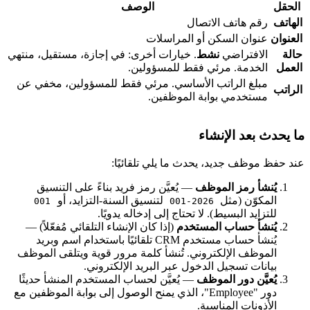
الحقل
الوصف
لهاتف
رقم هاتف الاتصال
لعنوان
عنوان السكن أو المراسلات
الة
الافتراضي
نشط
. خيارات أخرى: في إجازة، مستقيل، منتهي
لعمل
الخدمة. مرئي فقط للمسؤولين.
مبلغ الراتب الأساسي. مرئي فقط للمسؤولين، مخفي عن
لراتب
مستخدمي بوابة الموظفين.
ا يحدث بعد الإنشاء
ند حفظ موظف جديد، يحدث ما يلي تلقائيًا:
يُنشأ رمز الموظف
— يُعيَّن رمز فريد بناءً على التنسيق
المكوّن (مثل
لتنسيق السنة-التزايد، أو
001
2026-001
للتزايد البسيط). لا تحتاج إلى إدخاله يدويًا.
يُنشأ حساب المستخدم
(إذا كان الإنشاء التلقائي مُفعّلاً) —
يُنشأ حساب مستخدم CRM تلقائيًا باستخدام اسم وبريد
الموظف الإلكتروني. تُنشأ كلمة مرور قوية ويتلقى الموظف
بيانات تسجيل الدخول عبر البريد الإلكتروني.
يُعيَّن دور الموظف
— يُعيَّن لحساب المستخدم المنشأ حديثًا
دور "Employee"، الذي يمنح الوصول إلى بوابة الموظفين مع
الأذونات المناسبة.