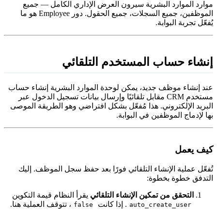
وارد الموارد البشرية سيرون العرض الإداري الكامل — جميع
الموظفين، جميع السجلات، جميع الحقول. دور Employee هو ما
ُفعّل تجربة البوابة.
نشاء حساب المستخدم التلقائي
ند إنشاء موظف جديد، يمكن لوحدة الموارد البشرية إنشاء حساب
مستخدم CRM مقابل تلقائيًا وإرسال بيانات تسجيل الدخول عبر
لبريد الإلكتروني. هذا مُفعّل بشكل افتراضي وهو الطريقة الموصى
ها لإدماج الموظفين في البوابة.
يف يعمل
ُفعّل عملية الإنشاء التلقائي فورًا بعد حفظ سجل الموظف. إليك
لتدفق خطوة بخطوة:
التحقق من تمكين الإنشاء التلقائي
يقرأ النظام قيمة التكوين
. إذا كانت
، تتوقف العملية هنا.
false
auto_create_user