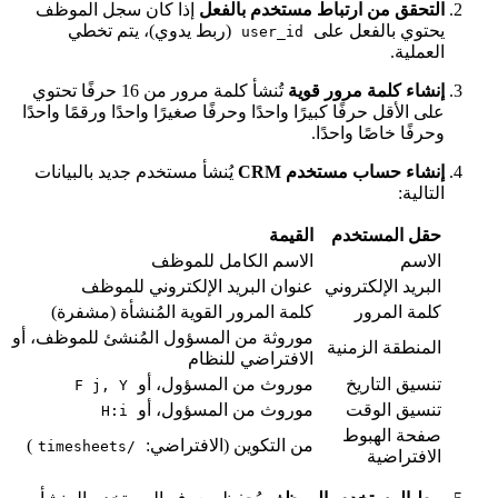
التحقق من ارتباط مستخدم بالفعل
إذا كان سجل الموظف
يحتوي بالفعل على
(ربط يدوي)، يتم تخطي
user_id
العملية.
إنشاء كلمة مرور قوية
تُنشأ كلمة مرور من 16 حرفًا تحتوي
على الأقل حرفًا كبيرًا واحدًا وحرفًا صغيرًا واحدًا ورقمًا واحدًا
وحرفًا خاصًا واحدًا.
إنشاء حساب مستخدم CRM
يُنشأ مستخدم جديد بالبيانات
التالية:
حقل المستخدم
القيمة
الاسم
الاسم الكامل للموظف
البريد الإلكتروني
عنوان البريد الإلكتروني للموظف
كلمة المرور
كلمة المرور القوية المُنشأة (مشفرة)
موروثة من المسؤول المُنشئ للموظف، أو
المنطقة الزمنية
الافتراضي للنظام
تنسيق التاريخ
موروث من المسؤول، أو
F j, Y
تنسيق الوقت
موروث من المسؤول، أو
H:i
صفحة الهبوط
من التكوين (الافتراضي:
)
/timesheets
الافتراضية