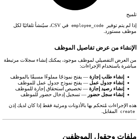
لميح
ذا لم يتم توفير
في CSV، سيُنشأ تلقائيًا لكل
employee_code
وظف مستورد.
لإنشاء من عرض تفاصيل الموظف
ن العرض التفصيلي لموظف موجود، يمكنك إنشاء سجلات مرتبطة
باشرة باستخدام الإجراءات:
إنشاء طلب إجازة
— يفتح نموذجًا مملوءًا مسبقًا بالموظف
إنشاء جدول عمل
— يفتح نموذج جدول عمل للموظف
إنشاء رصيد إجازة
— تخصيص استحقاق إجازة للموظف
إنشاء سجل حضور
— تسجيل إدخال حضور للموظف
ذه الإجراءات مُتحكم بها بالأذونات ومرئية فقط إذا كان لديك إذن
المقابل.
create
لفات وحقول الموظفين