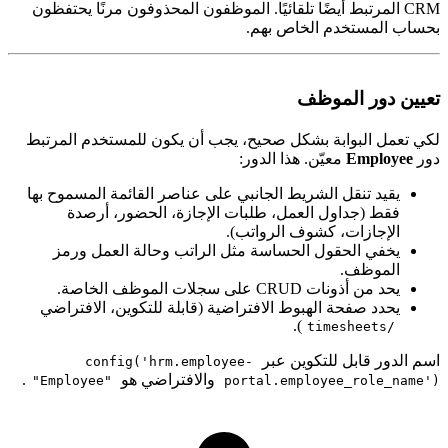
CRM المرتبط أيضًا تلقائيًا. الموظفون المحذوفون مرنًا يحتفظون
حساب المستخدم الخاص بهم.
عيين دور الموظف
كي تعمل البوابة بشكل صحيح، يجب أن يكون للمستخدم المرتبط
ور
Employee
معيّن. هذا الدور:
يقيد تنقل الشريط الجانبي على عناصر القائمة المسموح بها
فقط (جداول العمل، طلبات الإجازة، الحضور، أرصدة
الإجازات، كشوف الرواتب).
يخفي الحقول الحساسة مثل الراتب وحالة العمل ورمز
الموظف.
يحد من أذونات CRUD على سجلات الموظف الخاصة.
يحدد صفحة الهبوط الافتراضية (قابلة للتكوين، الافتراضي
).
/timesheets
سم الدور قابل للتكوين عبر
config('hrm.employee-
والافتراضي هو
.
"Employee"
portal.employee_role_name'