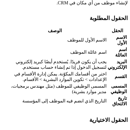
إنشاء موظف من أي مكان في CRM.
لحقول المطلوبة
الحقل
الوصف
لاسم
الاسم الأول للموظف
لأول
سم
اسم عائلة الموظف
لعائلة
لبريد
يجب أن يكون فريدًا. يُستخدم أيضًا كبريد إلكتروني
لإلكتروني
لتسجيل الدخول إذا تم إنشاء حساب مستخدم.
اختر من أقسامك المكوّنة. يمكن إدارة الأقسام في
لقسم
الإعدادات > تكوين الموارد البشرية > الأقسام.
لمسمى
المسمى الوظيفي للموظف (مثل مهندس برمجيات،
لوظيفي
مدير موارد بشرية)
اريخ
التاريخ الذي انضم فيه الموظف إلى المؤسسة
لالتحاق
لحقول الاختيارية