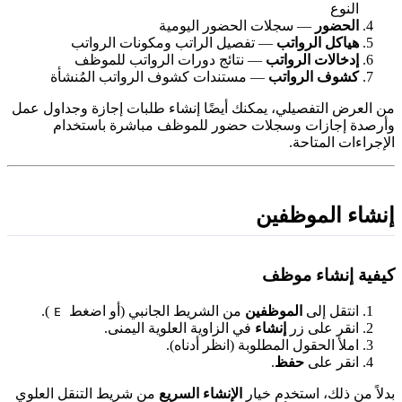
النوع
الحضور
— سجلات الحضور اليومية
هياكل الرواتب
— تفصيل الراتب ومكونات الرواتب
إدخالات الرواتب
— نتائج دورات الرواتب للموظف
كشوف الرواتب
— مستندات كشوف الرواتب المُنشأة
ن العرض التفصيلي، يمكنك أيضًا إنشاء طلبات إجازة وجداول عمل
أرصدة إجازات وسجلات حضور للموظف مباشرة باستخدام
لإجراءات المتاحة.
نشاء الموظفين
يفية إنشاء موظف
انتقل إلى
الموظفين
من الشريط الجانبي (أو اضغط
).
E
انقر على زر
إنشاء
في الزاوية العلوية اليمنى.
املأ الحقول المطلوبة (انظر أدناه).
انقر على
حفظ
.
دلاً من ذلك، استخدم خيار
الإنشاء السريع
من شريط التنقل العلوي