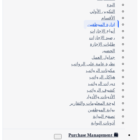
البدء
التكوين الأولي
الأقسام
إدارة الموظفين
أنواع الإجازات
رصيد الإجازات
طلبات الإجازة
الحضور
جداول العمل
نظرة عامة على الرواتب
مكونات الرواتب
هياكل الرواتب
دورات الرواتب
كشوف الرواتب
الأذونات والأدوار
لوحة المعلومات والتقارير
بوابة الموظفين
تصفح البوابة
أذونات البوابة
🛍️ Purchase Management