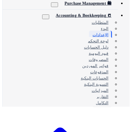
🛍️ Purchase Management
📒 Accounting & Bookkeeping
المتطلبات
البدء
الإعدادات
لوحة التحكم
دليل الحسابات
قيود اليومية
المصروفات
فواتير الموردين
المدفوعات
الحسابات البنكية
التسوية البنكية
الميزانيات
التقارير
التكامل