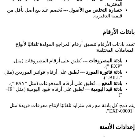
الدفترية.
خسارة التخلص من الأصول
--- يُخصم عند بيع أصل بأقل من
قيمته الدفترية.
ادئات الأرقام
حدد بادئات الأرقام تنسيق أرقام المراجع المولدة تلقائيًا لأنواع
لمعاملات المختلفة:
بادئة المصروفات
--- تُطبق على أرقام المصروفات (مثل
"EXP-").
بادئة فاتورة المورد
--- تُطبق على أرقام فواتير الموردين (مثل
"BILL-").
بادئة الدفع
--- تُطبق على أرقام المدفوعات (مثل "PAY-").
بادئة قيد اليومية
--- تُطبق على أرقام قيود اليومية (مثل "JE-
").
تم دمج كل بادئة مع رقم متزايد تلقائيًا لإنتاج معرفات فريدة مثل
"EXP-
عدادات الأتمتة