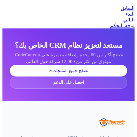
لسابق
لبدء
لتالي
وحة التحكم
مستعد لتعزيز نظام CRM الخاص بك؟
تصفح أكثر من 60 وحدة وإضافة متميزة على CodeCanyon.
موثوق من أكثر من 12,000 شركة حول العالم.
تصفح جميع المنتجات
احصل على الدعم