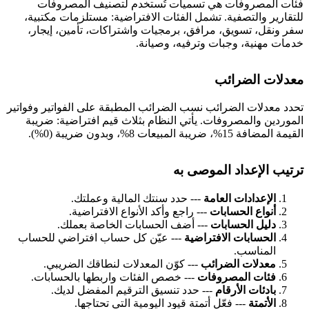
ئات المصروفات هي تسميات تُستخدم لتصنيف المصروفات
لتقارير والتصفية. تشمل الفئات الافتراضية: مستلزمات مكتبية،
فر ونقل، تسويق، مرافق، برمجيات واشتراكات، تأمين، إيجار،
دمات مهنية، وجبات وترفيه، وصيانة.
عدلات الضرائب
حدد معدلات الضرائب نسب الضرائب المطبقة على الفواتير وفواتير
لموردين والمصروفات. يأتي النظام بثلاث قيم افتراضية: ضريبة
يمة المضافة 15%، ضريبة المبيعات 8%، وبدون ضريبة (0%).
رتيب الإعداد الموصى به
الإعدادات العامة
--- حدد سنتك المالية وعملتك.
أنواع الحسابات
--- راجع وأكد الأنواع الافتراضية.
دليل الحسابات
--- أضف الحسابات الخاصة بعملك.
الحسابات الافتراضية
--- عيّن كل حساب افتراضي للحساب
المناسب.
معدلات الضرائب
--- كوّن المعدلات لنطاقك الضريبي.
فئات المصروفات
--- خصص الفئات واربطها بالحسابات.
بادئات الأرقام
--- حدد تنسيق الترقيم المفضل لديك.
الأتمتة
--- فعّل أتمتة قيود اليومية التي تحتاجها.