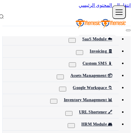
نتقل إلى المحتوى الرئيسي
☁️ SaaS Module
🧾 Invoicing
📱 Custom SMS
📦 Assets Management
📁 Google Workspace
📊 Inventory Management
🔗 URL Shortener
👥 HRM Module